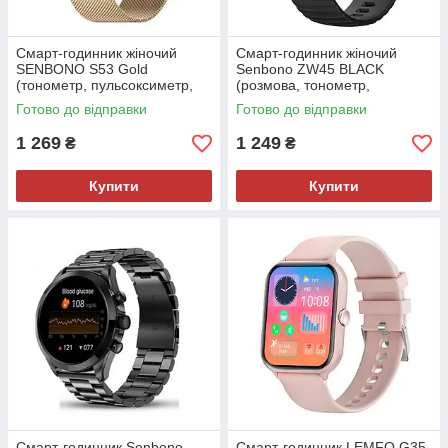
Смарт-годинник жіночий
Смарт-годинник жіночий
SENBONO S53 Gold
Senbono ZW45 BLACK
(тонометр, пульсоксиметр,
(розмова, тонометр,
дзвінки)
температура, пульсоксиметр)
Готово до відправки
Готово до відправки
1 269
1 249
₴
₴
Купити
Купити
Смарт-годинник Senbono
Смарт-годинник LEMFO G35