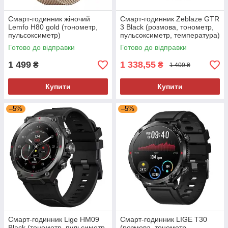
Смарт-годинник жіночий
Смарт-годинник Zeblaze GTR
Lemfo H80 gold (тонометр,
3 Black (розмова, тонометр,
пульсоксиметр)
пульсоксиметр, температура)
Готово до відправки
Готово до відправки
1 499
1 338,55
₴
₴
1 409 ₴
Купити
Купити
–5%
–5%
Смарт-годинник Lige HM09
Смарт-годинник LIGE T30
Black (тонометр, пульсиметр,
(розмова, тонометр,