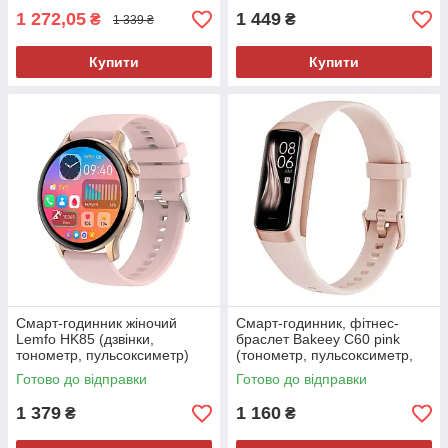
1 272,05
1 449
₴
₴
1 339 ₴
Купити
Купити
Смарт-годинник жіночий
Смарт-годинник, фітнес-
Lemfo HK85 (дзвінки,
браслет Bakeey C60 pink
тонометр, пульсоксиметр)
(тонометр, пульсоксиметр,
AMOLED екран
температура тіла) Amoled
Готово до відправки
Готово до відправки
екран
1 379
1 160
₴
₴