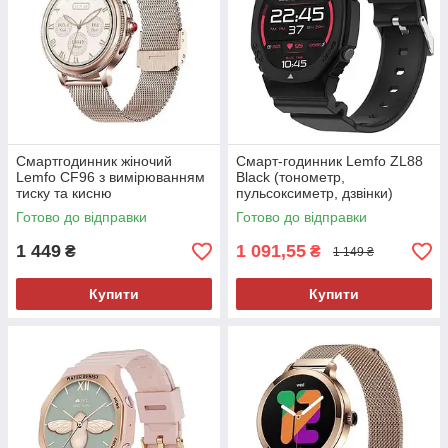
Смартгодинник жіночий
Смарт-годинник Lemfo ZL88
Lemfo CF96 з вимірюванням
Black (тонометр,
тиску та кисню
пульсоксиметр, дзвінки)
Готово до відправки
Готово до відправки
1 449
1 091,55
₴
₴
1 149 ₴
Купити
Купити