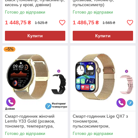
кисень у крові, дзвінки)
пульсоксиметр)
Готово до відправки
Готово до відправки
1 448,75
1 486,75
₴
₴
1 525 ₴
1 565 ₴
Купити
Купити
–5%
Смарт-годинник жіночий
Смарт-годинник Lige QX7 з
Lemfo Y33 Gold (розмов,
тонометром,
тонометр, температура,
пульсоксиметром,
пульсоксиметр) 2 ремінці
температура тіла, 2 ремінці
Готово до відправки
Готово до відправки