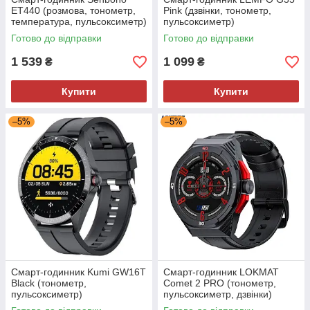
ET440 (розмова, тонометр,
Pink (дзвінки, тонометр,
температура, пульсоксиметр)
пульсоксиметр)
Метал. ремінець
Готово до відправки
Готово до відправки
1 539
1 099
₴
₴
Купити
Купити
–5%
–5%
Смарт-годинник Kumi GW16T
Смарт-годинник LOKMAT
Black (тонометр,
Comet 2 PRO (тонометр,
пульсоксиметр)
пульсоксиметр, дзвінки)