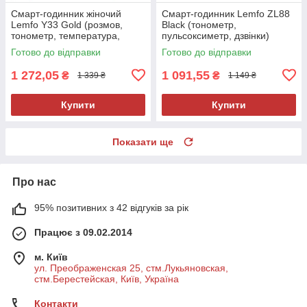
Смарт-годинник жіночий
Смарт-годинник Lemfo ZL88
Lemfo Y33 Gold (розмов,
Black (тонометр,
тонометр, температура,
пульсоксиметр, дзвінки)
пульсоксиметр) 2 ремінці
Готово до відправки
Готово до відправки
1 272,05
1 091,55
₴
₴
1 339 ₴
1 149 ₴
Купити
Купити
Показати ще
Про нас
95% позитивних з 42 відгуків за рік
Працює з 09.02.2014
м. Київ
ул. Преображенская 25, стм.Лукьяновская,
стм.Берестейская, Київ, Україна
Контакти