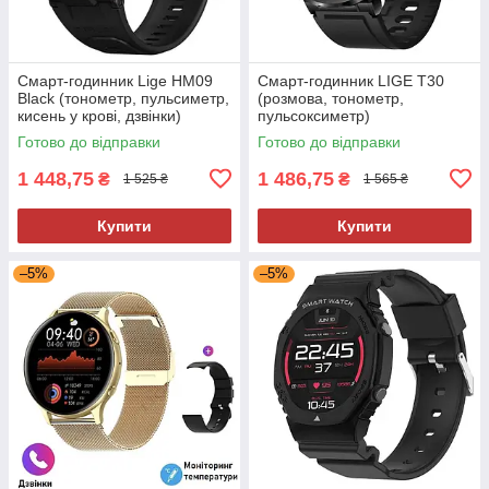
Смарт-годинник Lige HM09
Смарт-годинник LIGE T30
Black (тонометр, пульсиметр,
(розмова, тонометр,
кисень у крові, дзвінки)
пульсоксиметр)
Готово до відправки
Готово до відправки
1 448,75
1 486,75
₴
₴
1 525 ₴
1 565 ₴
Купити
Купити
–5%
–5%