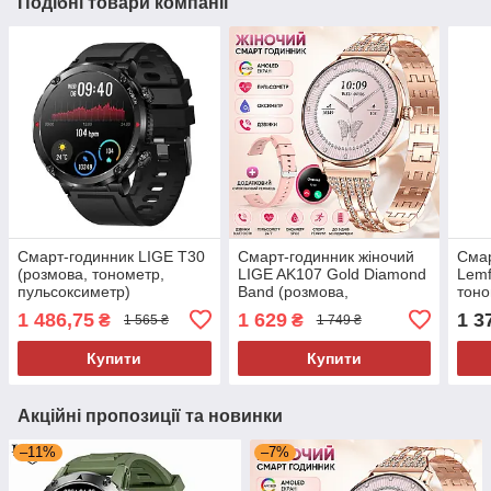
Подібні товари компанії
Смарт-годинник LIGE T30
Смарт-годинник жіночий
Смар
(розмова, тонометр,
LIGE AK107 Gold Diamond
Lemf
пульсоксиметр)
Band (розмова,
тоно
пульсоксиметр) 2 ремінці
AMO
1 486,75
1 629
1 3
₴
₴
1 565 ₴
1 749 ₴
Купити
Купити
Акційні пропозиції та новинки
–11%
–7%