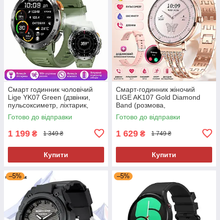
Смарт годинник чоловічий
Смарт-годинник жіночий
Lige YK07 Green (дзвінки,
LIGE AK107 Gold Diamond
пульсоксиметр, ліхтарик,
Band (розмова,
компас)
пульсоксиметр) 2 ремінці
Готово до відправки
Готово до відправки
1 199
1 629
₴
₴
1 349 ₴
1 749 ₴
Купити
Купити
–5%
–5%