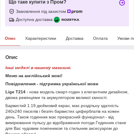
Що таке купити з Пром?
Замовлення під захистом
Доступна доставка
Опис
Характеристики
Доставка
Оплата
Умови п
Опис
Інші моделі в нашому магазині.
Меню на англійський мові!
Повідомлення - підтримка української мови
Lige T214
- нова модель смарт-годин з елегантним дизайном,
двома ремінцями та акумулятором великої ємності.
Барвистий 1.19 дюймовий екран, має роздільну здатність
240х240 пікселів і безліч барвистих циферблатів на кожен
день. Також годинник має прекрасний функціонал - від
вимірювання пульсу до відображення погоди.Годинник стане
для Вас чудовим помічником та стильним аксесуаром до
Вашого образу!