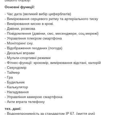
Основні функції:
- Час дата (великий вибір циферблатів)
- Вимірювання серцевого ритму та артеріального тиску
- Вимірювання кисню в крові.
- Дзвінки, розмова
- Повідомлення (дзвінки, смс, месенджери, соц.мережі)
- Управління плеєром смартфона
- Моніторинг сну.
- Відображення геоданих (погода)
- Дихальні вправи
- Мульти-спортивні режими
- Фітнес-функції: крокомір, вимірювання відстані, калорій
- Секундомір
- Таймер
- Гра
- Будильник
- Калькулятор
- Нагадування
- Управління камерою смартфона
- Анти втрата телефону
тех. дані:
- Водонепроникність за стандартом IP 67. (миття рук)