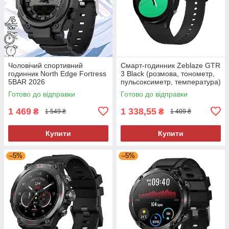
Чоловічий спортивний
Смарт-годинник Zeblaze GTR
годинник North Edge Fortress
3 Black (розмова, тонометр,
5BAR 2026
пульсоксиметр, температура)
Готово до відправки
Готово до відправки
1 469
1 338,55
₴
₴
1 549 ₴
1 409 ₴
Купити
Купити
–5%
–5%