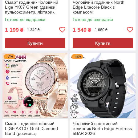
Смарт годинник чоловічий
Чоловічий годинник North
Lige YK07 Green (дзвінки,
Edge Litecore Black з
пульсоксиметр, ліхтарик,
компасом
компас)
Готово до відправки
Готово до відправки
1 199
1 549
₴
₴
1 349 ₴
1 680 ₴
Купити
Купити
–7%
–5%
Смарт-годинник жіночий
Чоловічий спортивний
LIGE AK107 Gold Diamond
годинник North Edge Fortress
Band (розмова,
5BAR 2026