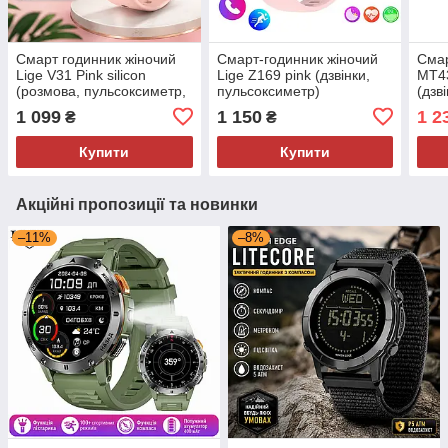
Смарт годинник жіночий
Смарт-годинник жіночий
Смар
Lige V31 Pink silicon
Lige Z169 pink (дзвінки,
MT43
(розмова, пульсоксиметр,
пульсоксиметр)
(дзв
ліхтарик) 2 ремінці
1 099
1 150
1 2
₴
₴
Купити
Купити
Акційні пропозиції та новинки
–11%
–8%