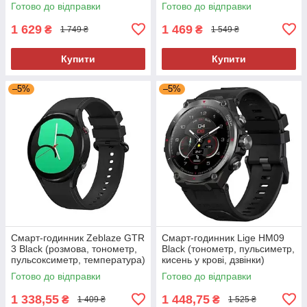
пульсоксиметр) 2 ремінці
Готово до відправки
Готово до відправки
1 629
1 469
₴
₴
1 749 ₴
1 549 ₴
Купити
Купити
–5%
–5%
Смарт-годинник Zeblaze GTR
Смарт-годинник Lige HM09
3 Black (розмова, тонометр,
Black (тонометр, пульсиметр,
пульсоксиметр, температура)
кисень у крові, дзвінки)
Готово до відправки
Готово до відправки
1 338,55
1 448,75
₴
₴
1 409 ₴
1 525 ₴