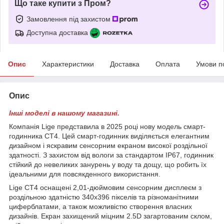
Що таке купити з Пром?
Замовлення під захистом
Доступна доставка
Опис
Характеристики
Доставка
Оплата
Умови п
Опис
Інші моделі в нашому магазині.
Компанія Lige представила в 2025 році нову модель смарт-
годинника СТ4. Цей смарт-годинник виділяється елегантним
дизайном і яскравим сенсорним екраном високої роздільної
здатності. З захистом від вологи за стандартом IP67, годинник
стійкий до невеликих занурень у воду та дощу, що робить їх
ідеальними для повсякденного використання.
Lige CT4 оснащені 2,01-дюймовим сенсорним дисплеєм з
роздільною здатністю 340x396 пікселів та різноманітними
циферблатами, а також можливістю створення власних
дизайнів. Екран захищений міцним 2.5D загартованим склом,