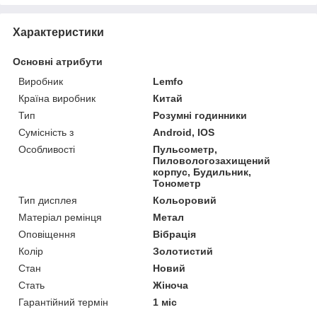
Характеристики
Основні атрибути
Виробник
Lemfo
Країна виробник
Китай
Тип
Розумні годинники
Сумісність з
Android, IOS
Особливості
Пульсометр,
Пиловологозахищений
корпус, Будильник,
Тонометр
Тип дисплея
Кольоровий
Матеріал ремінця
Метал
Оповіщення
Вібрація
Колір
Золотистий
Стан
Новий
Стать
Жіноча
Гарантійний термін
1 міс