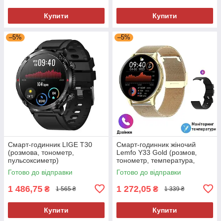
Купити
Купити
–5%
–5%
Смарт-годинник LIGE T30
Смарт-годинник жіночий
(розмова, тонометр,
Lemfo Y33 Gold (розмов,
пульсоксиметр)
тонометр, температура,
пульсоксиметр) 2 ремінці
Готово до відправки
Готово до відправки
1 486,75
1 272,05
₴
₴
1 565 ₴
1 339 ₴
Купити
Купити