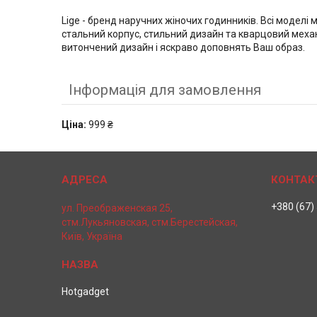
Lige - бренд наручних жіночих годинників. Всі моделі
стальний корпус, стильний дизайн та кварцовий меха
витончений дизайн і яскраво доповнять Ваш образ.
Інформація для замовлення
Ціна:
999 ₴
+380 (67)
ул. Преображенская 25,
стм.Лукьяновская, стм.Берестейская,
Київ, Україна
Hotgadget