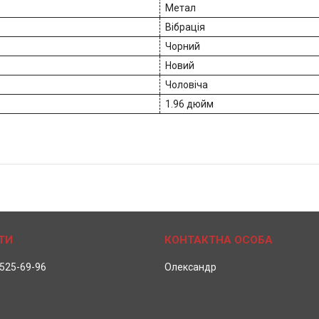
Метал
Вібрація
Чорний
Новий
Чоловіча
1.96 дюйм
 525-69-96
Олександр