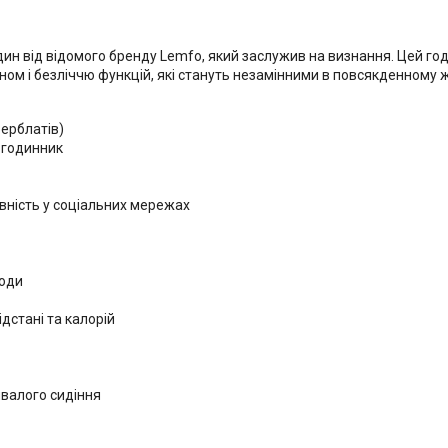
н від відомого бренду Lemfo, який заслужив на визнання. Цей годи
ном і безліччю функцій, які стануть незамінними в повсякденному ж
ферблатів)
 годинник
вність у соціальних мережах
годи
ідстані та калорій
ивалого сидіння