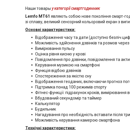
Наши товары
у категорії смартгодинник
Lemfo MT61
являють собою нове покоління смарт-годи
зі сплаву, великий сенсорний кольоровий екран з виги
Основні характеристики:
Відображення часу та дати (доступно безліч ци
Можливість здійснення дзвінків та розмов через
Вимірювання пульсу
Оцінка рівня кисню у крові
Повідомлення про дзвінки, повідомлення та акти
Керування музикою на смартфоні
Функція відбою дзвінків
Спостереження за якістю сну
Відображення геоданих, включаючи прогноз по
Підтримка понад 100 режимів спорту
Фітнес-функції: підрахунок кроків, вимірювання в
Вбудований секундомір та таймер
Калькулятор
Будильник
Нагадування про необхідність вставати після тр
Можливість керування камерою смартфона
Технічні характеристики: