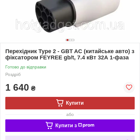
Перехідник Type 2 - GBT AC (китайське авто) з
фіксатором FEYREE gb/t, 7.4 кВт 32А 1-фаза
Готово до відправки
Роздріб
1 640
₴
Купити
або
Купити з