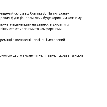
ищений склом від Corning Gorilla, потужним
ироким функціоналом, який буде корисним кожному.
жете відповідати на дзвінки, відхиляти їх і
дзвінки стають легкими та комфортними.
ремінці в комплекті - силікон і металевий.
могою цього екрану чітке, плавне, яскраве та ніжне