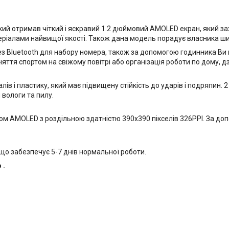
кий отримав чіткий і яскравий 1.2 дюймовий AMOLED екран, який зах
еріалами найвищої якості. Також дана модель порадує власника ш
 Bluetooth для набору номера, також за допомогою годинника Ви мо
няття спортом на свіжому повітрі або організація роботи по дому, 
в і пластику, який має підвищену стійкість до ударів і подряпин. 2 
вологи та пилу.
 AMOLED з роздільною здатністю 390x390 пікселів 326PPI. За допо
 що забезпечує 5-7 днів нормальної роботи.
 .