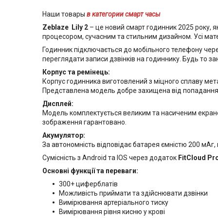
Наши товары
в категории смарт часы
Zeblaze Lily 2
– це новий смарт годинник 2025 року, я
процесором, сучасним та стильним дизайном. Усі мат
Годинник підключається до мобільного телефону через
переглядати записи дзвінків на годиннику. Будь то за
Корпус та ремінець:
Корпус годинника виготовлений з міцного сплаву металі
Представлена ​​модель добре захищена від попадання 
Дисплей:
Модель комплектується великим та насиченим екраном
зображення гарантовано.
Акумулятор:
За автономність відповідає батарея ємністю 200 мАг,
Сумісність з Android та IOS через додаток
FitCloud Pro
Основні функції та переваги:
300+ циферблатів
Можливість приймати та здійснювати дзвінки
Вимірювання артеріального тиску
Вимірювання рівня кисню у крові