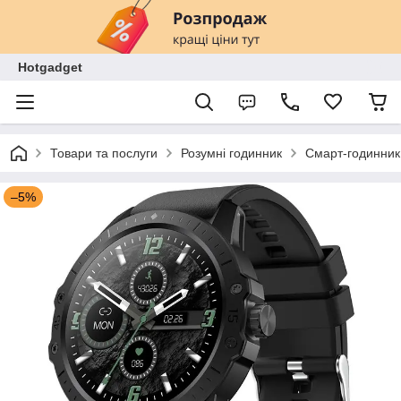
Hotgadget
Товари та послуги
Розумні годинник
Смарт-годинник 
–5%