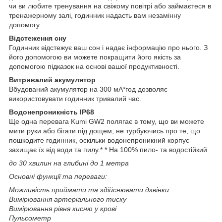
чи ви любите тренування на свіжому повітрі або займаєтеся в
тренажерному залі, годинник надасть вам незамінну
допомогу.
Відстеження сну
Годинник відстежує ваш сон і надає інформацію про нього. З
його допомогою ви можете покращити його якість за
допомогою підказок на основі вашої продуктивності.
Витривалий акумулятор
Вбудований акумулятор на 300 мА*год дозволяє
використовувати годинник тривалий час.
Водонепроникність IP68
Ще одна перевага Kumi GW2 полягає в тому, що ви можете
мити руки або бігати під дощем, не турбуючись про те, що
пошкодите годинник, оскільки водонепроникний корпус
захищає їх від води та пилу.* * На 100% пило- та водостійкий
до 30 хвилин на глибині до 1 метра
Основні функції та переваги:
Можливість приймати та здійснювати дзвінки
Вимірювання артеріального тиску
Вимірювання рівня кисню у крові
Пульсометр