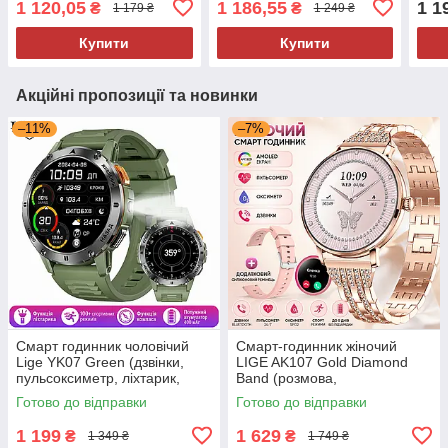
1 120,05
1 186,55
1 1
₴
₴
1 179 ₴
1 249 ₴
Amoled екран
Купити
Купити
Акційні пропозиції та новинки
–11%
–7%
Смарт годинник чоловічий
Смарт-годинник жіночий
Lige YK07 Green (дзвінки,
LIGE AK107 Gold Diamond
пульсоксиметр, ліхтарик,
Band (розмова,
компас)
пульсоксиметр) 2 ремінці
Готово до відправки
Готово до відправки
1 199
1 629
₴
₴
1 349 ₴
1 749 ₴