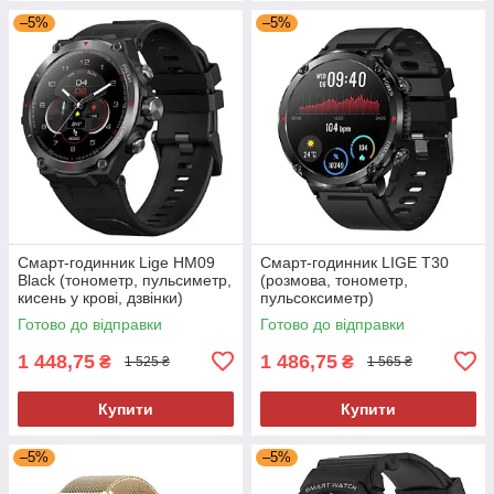
–5%
–5%
Смарт-годинник Lige HM09
Смарт-годинник LIGE T30
Black (тонометр, пульсиметр,
(розмова, тонометр,
кисень у крові, дзвінки)
пульсоксиметр)
Готово до відправки
Готово до відправки
1 448,75
1 486,75
₴
₴
1 525 ₴
1 565 ₴
Купити
Купити
–5%
–5%