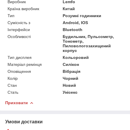
Виробник
Lemfo
Країна виробник
Китай
Тип
Розумні годинники
Сумісність з
Android, IOS
Інтерфейси
Bluetooth
Особливості
Будильник, Пульсометр,
Тонометр,
Пиловологозахищений
корпус
Тип дисплея
Кольоровий
Матеріал ремінця
Силікон
Оповіщення
Вібрація
Колір
Чорний
Стан
Новий
Стать
Унісекс
Приховати
Умови доставки