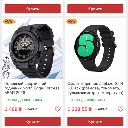
Купити
Купити
–5%
–5%
Чоловічий спортивний
Смарт-годинник Zeblaze GTR
годинник North Edge Fortress
3 Black (розмова, тонометр,
5BAR 2026
пульсоксиметр, температура)
Готово до відправки
Готово до відправки
1 469
1 338,55
₴
₴
1 549 ₴
1 409 ₴
Купити
Купити