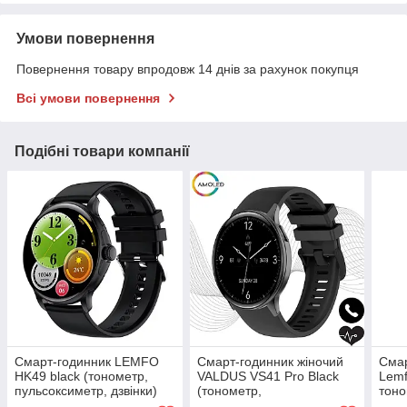
Умови повернення
Повернення товару впродовж 14 днів за рахунок покупця
Всі умови повернення
Подібні товари компанії
Смарт-годинник LEMFO
Смарт-годинник жіночий
Смар
HK49 black (тонометр,
VALDUS VS41 Pro Black
Lemf
пульсоксиметр, дзвінки)
(тонометр,
тоно
Amoled екран
пульсоксиметр, дзвінки)