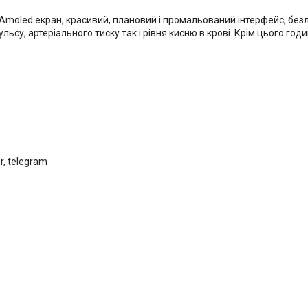
, Amoled екран, красивий, плановий і промальований інтерфейс, безл
ьсу, артеріального тиску так і рівня кисню в крові. Крім цього год
r, telegram