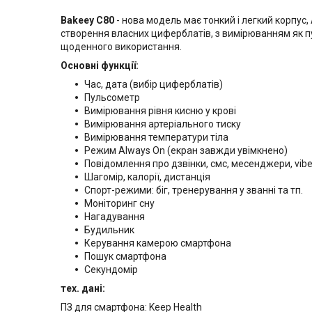
Bakeey C80
- нова модель має тонкий і легкий корпус
створення власних циферблатів, з вимірюванням як пул
щоденного використання.
Основні функції:
Час, дата (вибір циферблатів)
Пульсометр
Вимірювання рівня кисню у крові
Вимірювання артеріального тиску
Вимірювання температури тіла
Режим Always On (екран завжди увімкнено)
Повідомлення про дзвінки, смс, месенджери, vibe
Шагомір, калорії, дистанція
Спорт-режими: біг, тренерування у званні та тп.
Моніторинг сну
Нагадування
Будильник
Керування камерою смартфона
Пошук смартфона
Секундомір
тех. дані:
ПЗ для смартфона: Keep Health