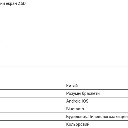
ий екран 2.5D
м
Китай
Розумні браслети
Android, IOS
Bluetooth
Будильник, Пиловологозахищени
Кольоровий