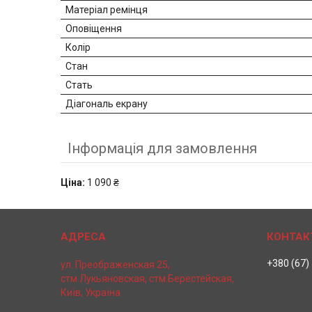
Матеріал ремінця
Оповіщення
Колір
Стан
Стать
Діагональ екрану
Інформація для замовлення
Ціна:
1 090 ₴
+380 (67)
ул. Преображенская 25,
стм.Лукьяновская, стм.Берестейская,
Київ, Україна