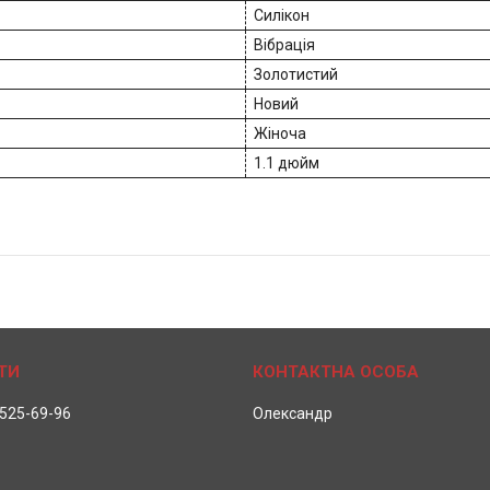
Силікон
Вібрація
Золотистий
Новий
Жіноча
1.1 дюйм
 525-69-96
Олександр