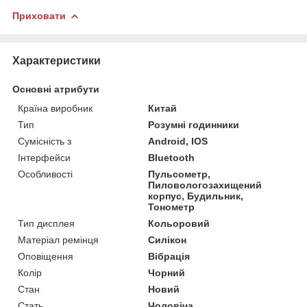
Приховати
Характеристики
Основні атрибути
Країна виробник
Китай
Тип
Розумні годинники
Сумісність з
Android, IOS
Інтерфейси
Bluetooth
Особливості
Пульсометр,
Пиловологозахищений
корпус, Будильник,
Тонометр
Тип дисплея
Кольоровий
Матеріал ремінця
Силікон
Оповіщення
Вібрація
Колір
Чорний
Стан
Новий
Стать
Чоловіча