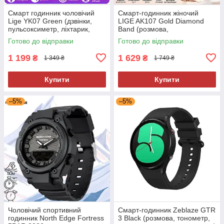
Смарт годинник чоловічий
Смарт-годинник жіночий
Lige YK07 Green (дзвінки,
LIGE AK107 Gold Diamond
пульсоксиметр, ліхтарик,
Band (розмова,
компас)
пульсоксиметр) 2 ремінці
Готово до відправки
Готово до відправки
1 199
1 629
₴
₴
1 349 ₴
1 749 ₴
Купити
Купити
–5%
–5%
Чоловічий спортивний
Смарт-годинник Zeblaze GTR
годинник North Edge Fortress
3 Black (розмова, тонометр,