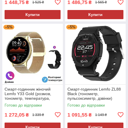
1 448,75
1 486,75
₴
₴
1 525 ₴
1 565 ₴
Купити
Купити
–5%
–5%
Смарт-годинник жіночий
Смарт-годинник Lemfo ZL88
Lemfo Y33 Gold (розмов,
Black (тонометр,
тонометр, температура,
пульсоксиметр, дзвінки)
пульсоксиметр) 2 ремінці
Готово до відправки
Готово до відправки
1 272,05
1 091,55
₴
₴
1 339 ₴
1 149 ₴
Купити
Купити