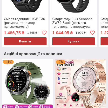
Смарт-годинник LIGE T30
Смарт-годинник Senbono
Смар
(розмова, тонометр,
ZW39 Black (розмова,
Lemf
пульсоксиметр)
тонометр, температура,
тоно
пульсоксиметр)
пуль
1 486,75
1 044,05
1 2
₴
₴
1 565 ₴
1 099 ₴
Купити
Купити
Акційні пропозиції та новинки
–11%
–7%