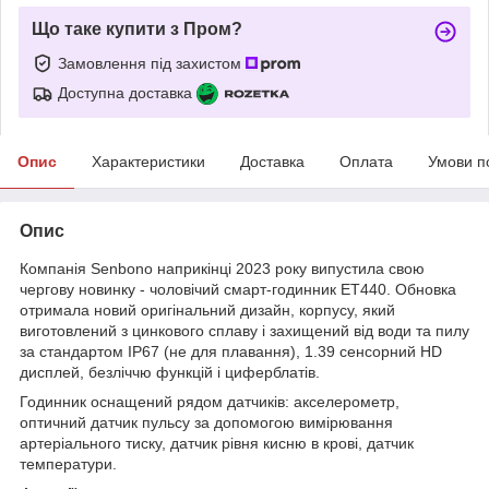
Що таке купити з Пром?
Замовлення під захистом
Доступна доставка
Опис
Характеристики
Доставка
Оплата
Умови п
Опис
Компанія Senbono наприкінці 2023 року випустила свою
чергову новинку - чоловічий смарт-годинник ET440. Обновка
отримала новий оригінальний дизайн, корпусу, який
виготовлений з цинкового сплаву і захищений від води та пилу
за стандартом IP67 (не для плавання), 1.39 сенсорний HD
дисплей, безліччю функцій і циферблатів.
Годинник оснащений рядом датчиків: акселерометр,
оптичний датчик пульсу за допомогою вимірювання
артеріального тиску, датчик рівня кисню в крові, датчик
температури.