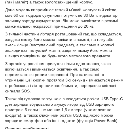
(гак і магніт) а також вологозахищений корпус.
Дана модель випромінює теплий м'який жовтуватий світло,
має 60 світлодіодів сукупною потужністю 30 Ватт, індикатор
залишку заряду акумулятора. Він може висвітлити в режимі
максимальної яскравості приміщення до 20 кв.
З тильної частини ліхтаря розташований гак, що складається,
завдяки якому його можна повісити в наметі, на гілку або
якесь кільце (виступаючий предмет), а так само в корпусі
знаходиться потужний магніт, завдяки якому його можна
швидко прикріпити до будь-якого металевого предмета.
З органів управління присутня тільки одна кнопка, якою
включається і вимикається освітлення, а так само
перемикається режим яскравості. При натисканні та
утриманні цієї кнопки протягом 3-х секунд - вмикається режим
стробоскопа і ліхтар починає блимати, передаючи світлові
сигнали SOS.
Також під гумовою заглушкою знаходиться роз'єм USB Type-C
для зарядки вбудованого акумулятора від USB зарядного
пристрою 5 вольт і не менше 1,5 ампера (у комплект не
входить), а також класичний роз'єм USB, від якого можна
зарядити смартфон або інші гаджети (функція Power Bank).
Основні особливості