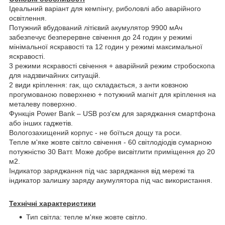
Ідеальний варіант для кемпінгу, риболовлі або аварійного
освітлення.
Потужний вбудований літієвий акумулятор 9900 мАч
забезпечує безперервне свічення до 24 годин у режимі
мінімальної яскравості та 12 годин у режимі максимальної
яскравості.
3 режими яскравості свічення + аварійний режим стробоскопа
для надзвичайних ситуацій.
2 види кріплення: гак, що складається, з анти ковзною
прогумованою поверхнею + потужний магніт для кріплення на
металеву поверхню.
Функція Power Bank – USB роз'єм для заряджання смартфона
або інших гаджетів.
Вологозахищений корпус - не боїться дощу та роси.
Тепле м'яке жовте світло свічення - 60 світлодіодів сумарною
потужністю 30 Ватт. Може добре висвітлити приміщення до 20
м2.
Індикатор заряджання під час заряджання від мережі та
індикатор залишку заряду акумулятора під час використання.
Технічні характеристики
Тип світла: тепле м'яке жовте світло.