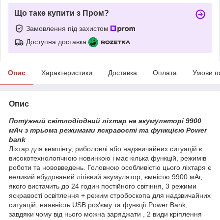
Що таке купити з Пром?
Замовлення під захистом
Доступна доставка
Опис
Характеристики
Доставка
Оплата
Умови п
Опис
Потужний світлодіодний ліхтар на акумуляторі 9900
мАч з трьома режимами яскравості та функцією Power
bank
Ліхтар для кемпінгу, риболовлі або надзвичайних ситуацій є
високотехнологічною новинкою і має кілька функцій, режимів
роботи та нововведень. Головною особливістю цього ліхтаря є
великий вбудований літієвий акумулятор, ємністю 9900 мАг,
якого вистачить до 24 годин постійного світіння, 3 режими
яскравості освітлення + режим стробоскопа для надзвичайних
ситуацій, наявність USB роз'єму та функції Power Bank,
завдяки чому від нього можна заряджати , 2 види кріплення