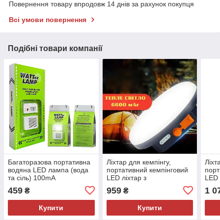
Повернення товару впродовж 14 днів за рахунок покупця
Всі умови повернення
Подібні товари компанії
Багаторазова портативна
Ліхтар для кемпінгу,
Ліхт
водяна LED лампа (вода
портативний кемпінговий
порт
та сіль) 100mA
LED ліхтар з
LED 
акумулятором 6600 мАг
акум
459
959
1 0
₴
₴
тепле світло
Купити
Купити